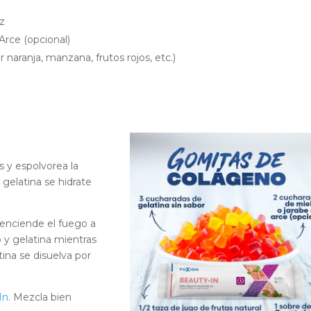
iz
Arce (opcional)
r naranja, manzana, frutos rojos, etc.)
s y espolvorea la
a gelatina se hidrate
 enciende el fuego a
o y gelatina mientras
ina se disuelva por
In
. Mezcla bien