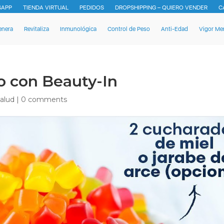
SAPP
TIENDA VIRTUAL
PEDIDOS
DROPSHIPPING – QUIERO VENDER
C
enera
Revitaliza
Inmunológica
Control de Peso
Anti-Edad
Vigor Me
o con Beauty-In
alud
|
0 comments